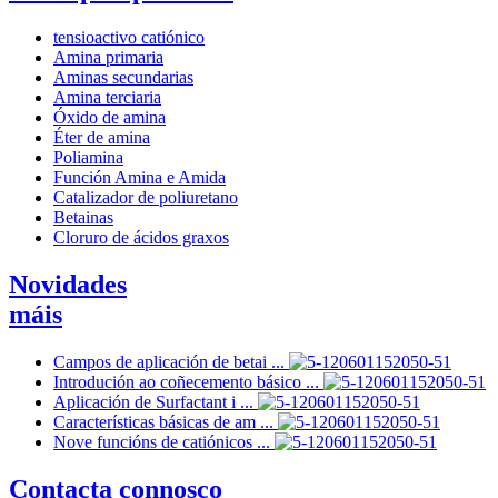
tensioactivo catiónico
Amina primaria
Aminas secundarias
Amina terciaria
Óxido de amina
Éter de amina
Poliamina
Función Amina e Amida
Catalizador de poliuretano
Betainas
Cloruro de ácidos graxos
Novidades
máis
Campos de aplicación de betai ...
Introdución ao coñecemento básico ...
Aplicación de Surfactant i ...
Características básicas de am ...
Nove funcións de catiónicos ...
Contacta connosco