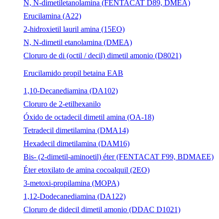
N, N-dimetiletanolamina (FENTACAT D89, DMEA)
Erucilamina (A22)
2-hidroxietil lauril amina (15EO)
N, N-dimetil etanolamina (DMEA)
Cloruro de di (octil / decil) dimetil amonio (D8021)
Erucilamido propil betaina EAB
1,10-Decanediamina (DA102)
Cloruro de 2-etilhexanilo
Óxido de octadecil dimetil amina (OA-18)
Tetradecil dimetilamina (DMA14)
Hexadecil dimetilamina (DAM16)
Bis- (2-dimetil-aminoetil) éter (FENTACAT F99, BDMAEE)
Éter etoxilato de amina cocoalquil (2EO)
3-metoxi-propilamina (MOPA)
1,12-Dodecanediamina (DA122)
Cloruro de didecil dimetil amonio (DDAC D1021)