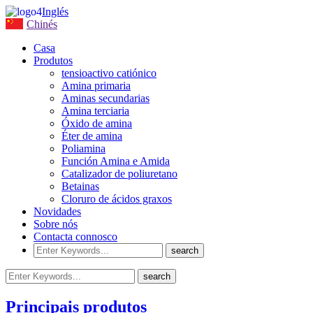
Inglés
Chinés
Casa
Produtos
tensioactivo catiónico
Amina primaria
Aminas secundarias
Amina terciaria
Óxido de amina
Éter de amina
Poliamina
Función Amina e Amida
Catalizador de poliuretano
Betainas
Cloruro de ácidos graxos
Novidades
Sobre nós
Contacta connosco
Principais produtos