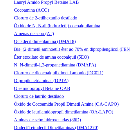
Lauryl Amido Propyl Betaine LAB
Cocoamina (ACO)
Cloruro de 2-etilhexanilo destilado
Óxido de N, N-di (hidroxietil) cocoalquilamina
Amenas de sebo (AT)
Octadecil dimetilamina (DMA18)
Bis- (2-dimetil-aminoetil) éter ao 70% en dipropilenglicol (FE
Éter etoxilato de amina cocoalquil (5EO)
N, N-dimetil-1,3-propanediamina (DMAPA)
Cloruro de dicocoalquil dimetil amonio (DC021)
Dipropilenetriaminas (DPTA)
Oleamidopropyl Betaine OAB
Cloruro de laurilo destilado
Óxido de Cocoamida Propil Dimetil Amina (OA-CAPO)
Óxido de laurilamidopropil dimetilamina (OA-LAPO)
Aminas de sebo hidroxenadas (86D)
DodecilTetradecil Dimetilaminas (DMA1270)