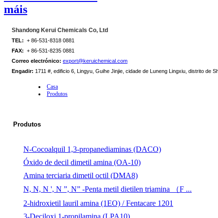
máis
Shandong Kerui Chemicals Co, Ltd
TEL:
+ 86-531-8318 0881
FAX:
+ 86-531-8235 0881
Correo electrónico:
export@keruichemical.com
Engadir:
1711 #, edificio 6, Lingyu, Guihe Jinjie, cidade de Luneng Lingxiu, distrito de 
Casa
Produtos
Produtos
N-Cocoalquil 1,3-propanediaminas (DACO)
Óxido de decil dimetil amina (OA-10)
Amina terciaria dimetil octil (DMA8)
N, N, N ', N ”, N” -Penta metil dietilen triamina （F ...
2-hidroxietil lauril amina (1EO) / Fentacare 1201
3-Deciloxi 1-propilamina (LPA10)