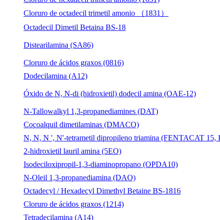
Cloruro de octadecil trimetil amonio （1831）
Octadecil Dimetil Betaina BS-18
Distearilamina (SA86)
Cloruro de ácidos graxos (0816)
Dodecilamina (A12)
Óxido de N, N-di (hidroxietil) dodecil amina (OAE-12)
N-Tallowalkyl 1,3-propanediamines (DAT)
Cocoalquil dimetilaminas (DMACO)
N, N, N ', N'-tetrametil dipropileno triamina (FENTACAT 15,
2-hidroxietil lauril amina (5EO)
Isodeciloxipropil-1,3-diaminopropano (OPDA10)
N-Oleil 1,3-propanediamina (DAO)
Octadecyl / Hexadecyl Dimethyl Betaine BS-1816
Cloruro de ácidos graxos (1214)
Tetradecilamina (A14)