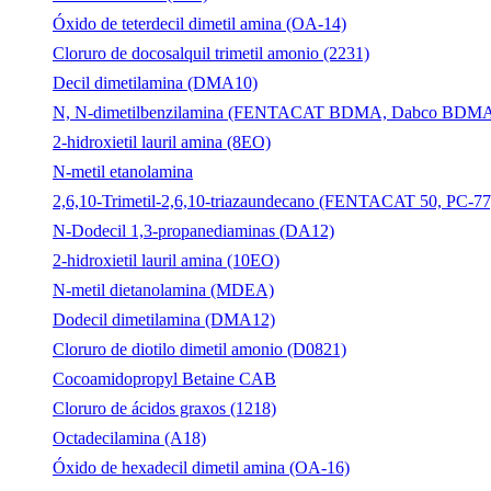
Óxido de teterdecil dimetil amina (OA-14)
Cloruro de docosalquil trimetil amonio (2231)
Decil dimetilamina (DMA10)
N, N-dimetilbenzilamina (FENTACAT BDMA, Dabco BDM
2-hidroxietil lauril amina (8EO)
N-metil etanolamina
2,6,10-Trimetil-2,6,10-triazaundecano (FENTACAT 50, PC-77
N-Dodecil 1,3-propanediaminas (DA12)
2-hidroxietil lauril amina (10EO)
N-metil dietanolamina (MDEA)
Dodecil dimetilamina (DMA12)
Cloruro de diotilo dimetil amonio (D0821)
Cocoamidopropyl Betaine CAB
Cloruro de ácidos graxos (1218)
Octadecilamina (A18)
Óxido de hexadecil dimetil amina (OA-16)