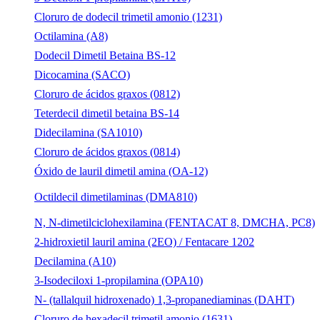
Cloruro de dodecil trimetil amonio (1231)
Octilamina (A8)
Dodecil Dimetil Betaina BS-12
Dicocamina (SACO)
Cloruro de ácidos graxos (0812)
Teterdecil dimetil betaina BS-14
Didecilamina (SA1010)
Cloruro de ácidos graxos (0814)
Óxido de lauril dimetil amina (OA-12)
Octildecil dimetilaminas (DMA810)
N, N-dimetilciclohexilamina (FENTACAT 8, DMCHA, PC8)
2-hidroxietil lauril amina (2EO) / Fentacare 1202
Decilamina (A10)
3-Isodeciloxi 1-propilamina (OPA10)
N- (tallalquil hidroxenado) 1,3-propanediaminas (DAHT)
Cloruro de hexadecil trimetil amonio (1631)