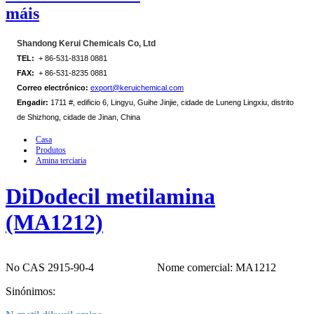
máis
Shandong Kerui Chemicals Co, Ltd
TEL:
+ 86-531-8318 0881
FAX:
+ 86-531-8235 0881
Correo electrónico:
export@keruichemical.com
Engadir:
1711 #, edificio 6, Lingyu, Guihe Jinjie, cidade de Luneng Lingxiu, distrito
de Shizhong, cidade de Jinan, China
Casa
Produtos
Amina terciaria
DiDodecil metilamina
(MA1212)
No CAS 2915-90-4
Nome comercial: MA1212
Sinónimos: