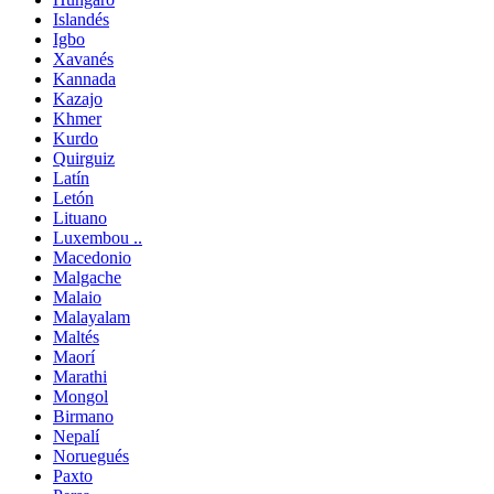
Islandés
Igbo
Xavanés
Kannada
Kazajo
Khmer
Kurdo
Quirguiz
Latín
Letón
Lituano
Luxembou ..
Macedonio
Malgache
Malaio
Malayalam
Maltés
Maorí
Marathi
Mongol
Birmano
Nepalí
Noruegués
Paxto