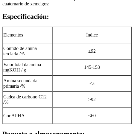
cuaternario de xemelgos;
Especificación:
Elementos
Índice
Contido de amina
≥92
terciaria /%
Valor total da amina
145-153
mgKOH / g
Amina secundaria
≤3
primaria /%
Cadea de carbono C12
≥92
/%
Cor APHA
≤60
Paquete e almacenamento: