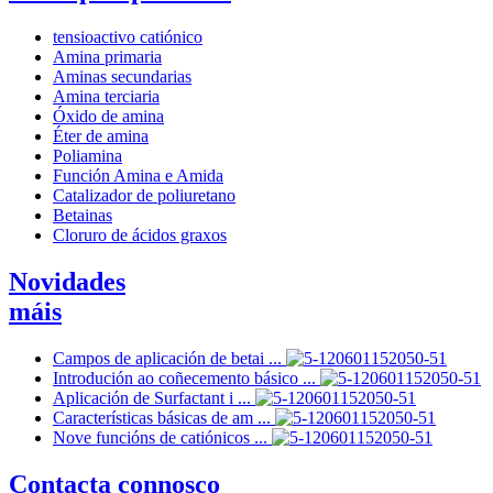
tensioactivo catiónico
Amina primaria
Aminas secundarias
Amina terciaria
Óxido de amina
Éter de amina
Poliamina
Función Amina e Amida
Catalizador de poliuretano
Betainas
Cloruro de ácidos graxos
Novidades
máis
Campos de aplicación de betai ...
Introdución ao coñecemento básico ...
Aplicación de Surfactant i ...
Características básicas de am ...
Nove funcións de catiónicos ...
Contacta connosco