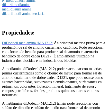
N-metil dilauril amina
dilauril metilamina
metil dilauril amina
dilauril metil amina terciaria
Propiedades:
DiDodecil metilamina (MA1212
)
é a principal materia prima para a
produción de sal de amonio cuaternario catiónico. Pode reaccionar
con cloruro de bencilo para producir sal de amonio cuaternario
bencílico de dobre cadea D1217. É amplamente utilizado na
industria dos biocidas e na industria dos biocidas;
A metilamina diDodecil (MA1212) pode reaccionar con materias
primas cuaternizadas como o cloruro de metilo para formar sal de
amonio cuaternario de dobre cadea D1221, que pode usarse como
axentes bactericidas, suavizantes e emulsionantes, surfactantes en
pigmentos, colorantes, flotación mineral, tratamento de auga ,
campos petrolíferos, téxtiles, produtos químicos diarios e outras
industrias;
A metilamina diDodecil (MA1212) tamén pode reaccionar con
sulfato de dimetilo e sulfato de dietilo para formar sal de amonio