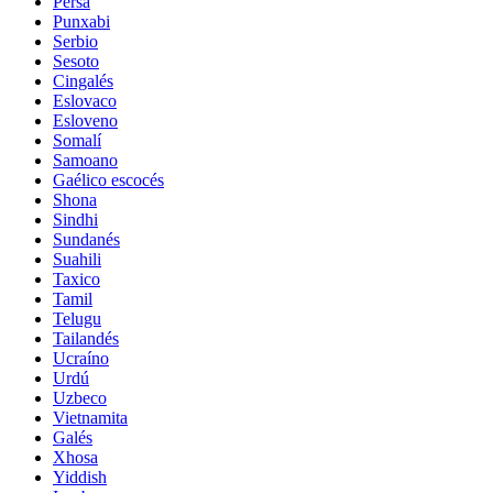
Persa
Punxabi
Serbio
Sesoto
Cingalés
Eslovaco
Esloveno
Somalí
Samoano
Gaélico escocés
Shona
Sindhi
Sundanés
Suahili
Taxico
Tamil
Telugu
Tailandés
Ucraíno
Urdú
Uzbeco
Vietnamita
Galés
Xhosa
Yiddish