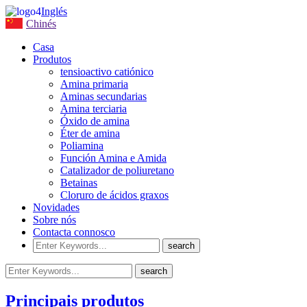
Inglés
Chinés
Casa
Produtos
tensioactivo catiónico
Amina primaria
Aminas secundarias
Amina terciaria
Óxido de amina
Éter de amina
Poliamina
Función Amina e Amida
Catalizador de poliuretano
Betainas
Cloruro de ácidos graxos
Novidades
Sobre nós
Contacta connosco
Principais produtos