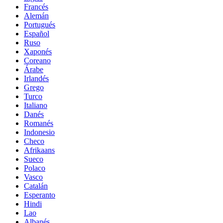
Francés
Alemán
Portugués
Español
Ruso
Xaponés
Coreano
Árabe
Irlandés
Grego
Turco
Italiano
Danés
Romanés
Indonesio
Checo
Afrikaans
Sueco
Polaco
Vasco
Catalán
Esperanto
Hindi
Lao
Albanés