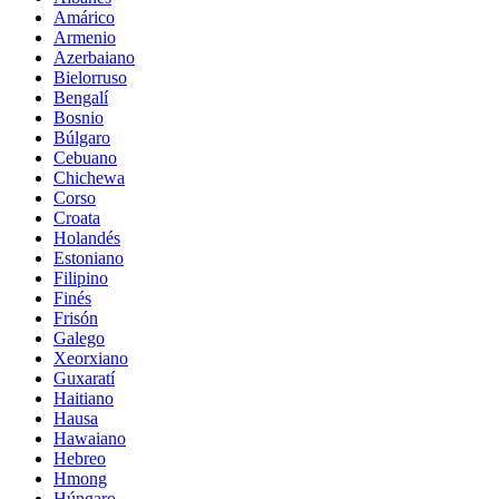
Amárico
Armenio
Azerbaiano
Bielorruso
Bengalí
Bosnio
Búlgaro
Cebuano
Chichewa
Corso
Croata
Holandés
Estoniano
Filipino
Finés
Frisón
Galego
Xeorxiano
Guxaratí
Haitiano
Hausa
Hawaiano
Hebreo
Hmong
Húngaro