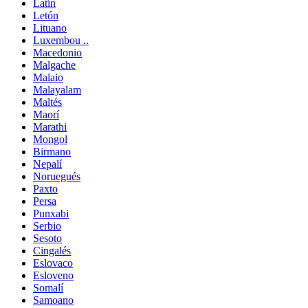
Latín
Letón
Lituano
Luxembou ..
Macedonio
Malgache
Malaio
Malayalam
Maltés
Maorí
Marathi
Mongol
Birmano
Nepalí
Noruegués
Paxto
Persa
Punxabi
Serbio
Sesoto
Cingalés
Eslovaco
Esloveno
Somalí
Samoano