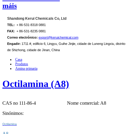
máis
Shandong Kerui Chemicals Co, Ltd
TEL:
+ 86-531-8318 0881
FAX:
+ 86-531-8235 0881
Correo electrónico:
export@keruichemical.com
Engadir:
1711 #, edificio 6, Lingyu, Guihe Jinjie, cidade de Luneng Lingxiu, distrito
de Shizhong, cidade de Jinan, China
Casa
Produtos
Amina primaria
Octilamina (A8)
CAS no 111-86-4
Nome comercial: A8
Sinónimos:
Octilamina
A8