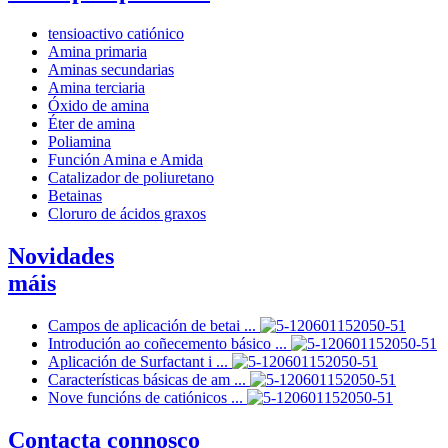
tensioactivo catiónico
Amina primaria
Aminas secundarias
Amina terciaria
Óxido de amina
Éter de amina
Poliamina
Función Amina e Amida
Catalizador de poliuretano
Betainas
Cloruro de ácidos graxos
Novidades
máis
Campos de aplicación de betai ...
Introdución ao coñecemento básico ...
Aplicación de Surfactant i ...
Características básicas de am ...
Nove funcións de catiónicos ...
Contacta connosco