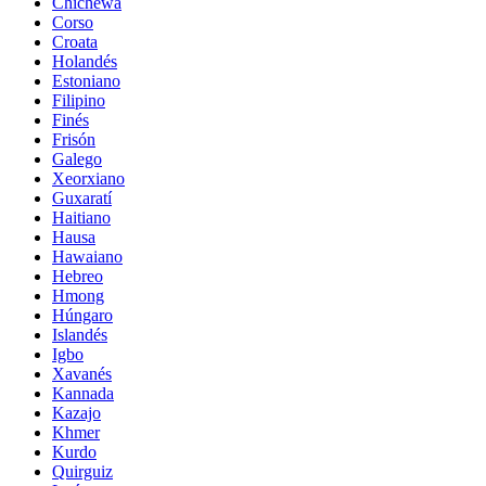
Chichewa
Corso
Croata
Holandés
Estoniano
Filipino
Finés
Frisón
Galego
Xeorxiano
Guxaratí
Haitiano
Hausa
Hawaiano
Hebreo
Hmong
Húngaro
Islandés
Igbo
Xavanés
Kannada
Kazajo
Khmer
Kurdo
Quirguiz