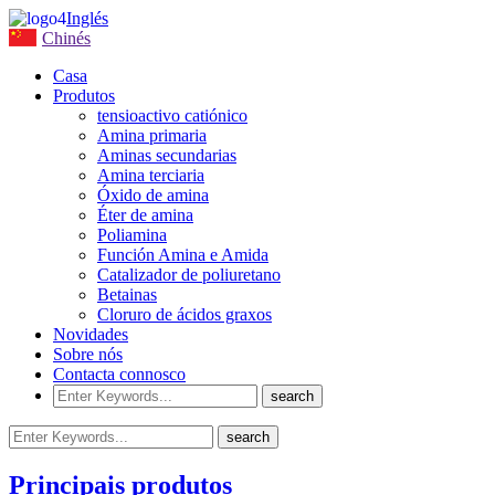
Inglés
Chinés
Casa
Produtos
tensioactivo catiónico
Amina primaria
Aminas secundarias
Amina terciaria
Óxido de amina
Éter de amina
Poliamina
Función Amina e Amida
Catalizador de poliuretano
Betainas
Cloruro de ácidos graxos
Novidades
Sobre nós
Contacta connosco
Principais produtos