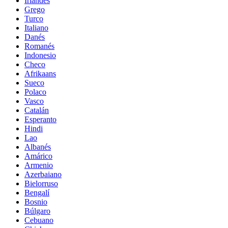
Irlandés
Grego
Turco
Italiano
Danés
Romanés
Indonesio
Checo
Afrikaans
Sueco
Polaco
Vasco
Catalán
Esperanto
Hindi
Lao
Albanés
Amárico
Armenio
Azerbaiano
Bielorruso
Bengalí
Bosnio
Búlgaro
Cebuano